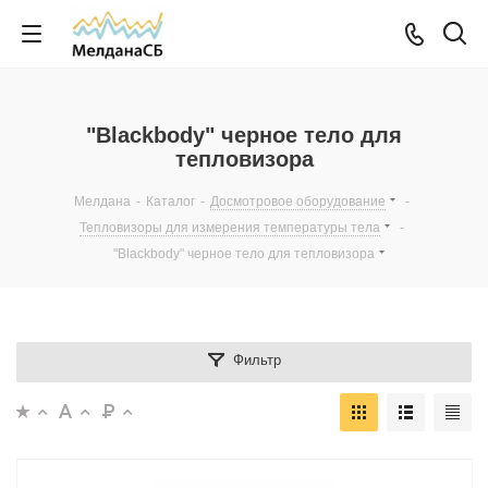
"Blackbody" черное тело для
тепловизора
Мелдана
-
Каталог
-
Досмотровое оборудование
-
Тепловизоры для измерения температуры тела
-
"Blackbody" черное тело для тепловизора
Фильтр