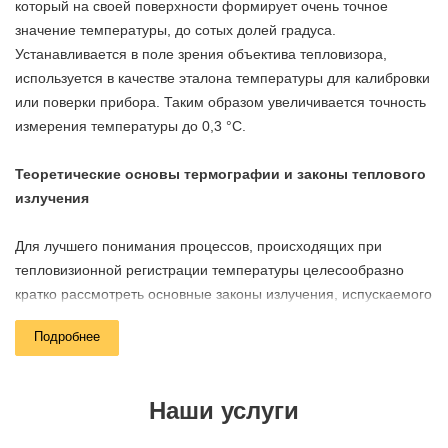
который на своей поверхности формирует очень точное
значение температуры, до сотых долей градуса.
Устанавливается в поле зрения объектива тепловизора,
используется в качестве эталона температуры для калибровки
или поверки прибора. Таким образом увеличивается точность
измерения температуры до 0,3 °C.
Теоретические основы термографии и законы теплового
излучения
Для лучшего понимания процессов, происходящих при
тепловизионной регистрации температуры целесообразно
кратко рассмотреть основные законы излучения, испускаемого
нагретыми телами.
Подробнее
Температура является количественной мерой степени
нагретости тел, а с позиции термодинамики –
Наши услуги
макроскопической характеристикой тел, определяемой
средней кинетической энергией колебательных движений