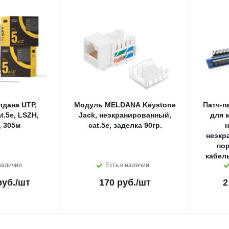
дана UTP,
Модуль MELDANA Keystone
Патч-п
t.5e, LSZH,
Jack, неэкранированный,
для 
 305м
cat.5e, заделка 90гр.
н
неэкра
пор
кабел
наличии
Есть в наличии
руб.
/шт
170 руб.
/шт
2