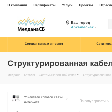
О компании
Сертификаты
Услуги
Проекты
Отрасл
Ваш город
Архангельск
Сотовая связь и интернет
Сети пере
Структурированная кабе
Мелдана
-
Каталог
-
Системы кабельной связи
-
Структурированная
Усилители сотовой связи,
По популярности
интернета