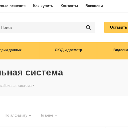
евые решения
Как купить
Контакты
Вакансии
Оставить
дачи данных
СКУД и досмотр
Видеон
льная система
 кабельная система
По алфавиту
По цене