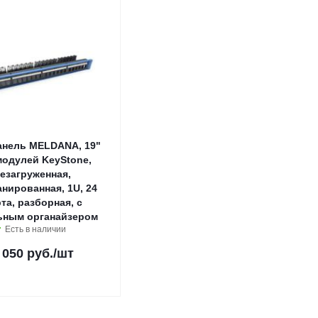
анель MELDANA, 19"
модулей KeyStone,
езагруженная,
нированная, 1U, 24
та, разборная, c
ьным органайзером
Есть в наличии
 050 руб.
/шт