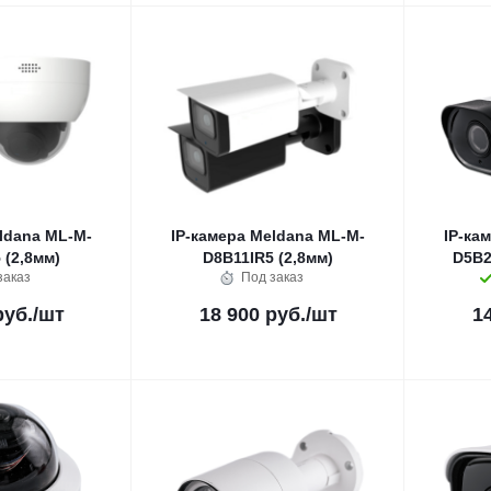
ldana ML-M-
IP-камера Meldana ML-M-
IP-ка
 (2,8мм)
D8B11IR5 (2,8мм)
D5B26
заказ
Под заказ
руб.
/шт
18 900 руб.
/шт
1