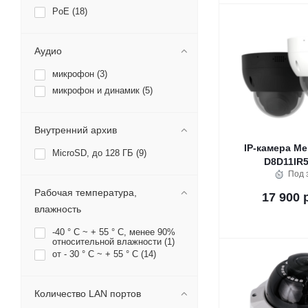
PoE (
18
)
Аудио
микрофон (
3
)
микрофон и динамик (
5
)
Внутренний архив
IP-камера Me
MicroSD, до 128 ГБ (
9
)
D8D11IR5
Под 
Рабочая температура,
17 900 
влажность
-40 ° C ~ + 55 ° C, менее 90%
относительной влажности (
1
)
от - 30 ° C ~ + 55 ° C (
14
)
Количество LAN портов