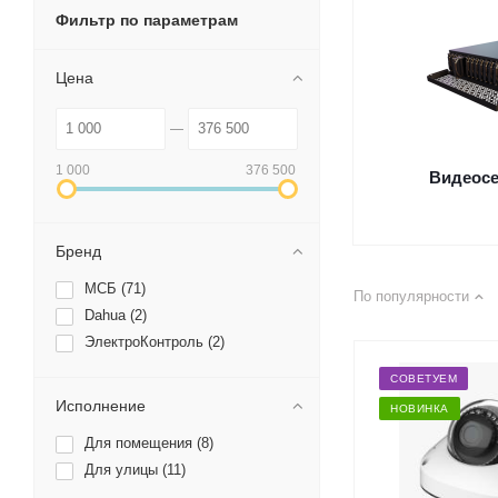
Фильтр по параметрам
Цена
1 000
376 500
Видеос
Бренд
МСБ (
71
)
По популярности
Dahua (
2
)
ЭлектроКонтроль (
2
)
СОВЕТУЕМ
Исполнение
НОВИНКА
Для помещения (
8
)
Для улицы (
11
)