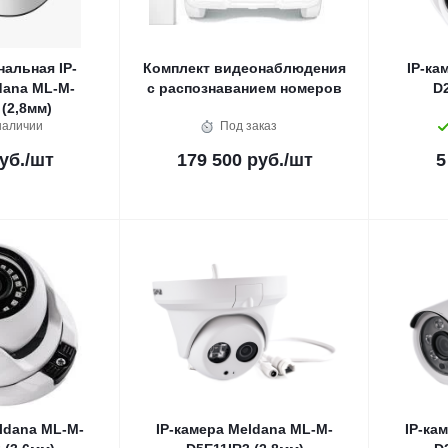
альная IP-
Комплект видеонаблюдения
IP-ка
dana ML-M-
с распознаванием номеров
D2
(2,8мм)
наличии
Под заказ
уб.
/шт
179 500 руб.
/шт
5
ldana ML-M-
IP-камера Meldana ML-M-
IP-ка