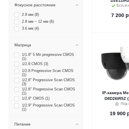
D2E12IR2
Фокусное расстояние
Есть в 
2.8 мм (
8
)
7 200 р
2.8 мм ~ 12 мм (
6
)
3.6 мм (
4
)
Матрица
1/1.8" 5 Мп progressive CMOS
(
1
)
1/2.8 CMOS (
3
)
1/2.8 Progressive Scan CMOS
(
1
)
1/2.8" Progressive Scan CMOS
(
3
)
1/2.8’’ Progressive Scan CMOS
IP-камера Me
(
1
)
1/2.9" CMOS (
1
)
D8D26IR5Z (2
Под 
1/2.9" Progressive Scan CMOS
(
1
)
19 900 
Питание