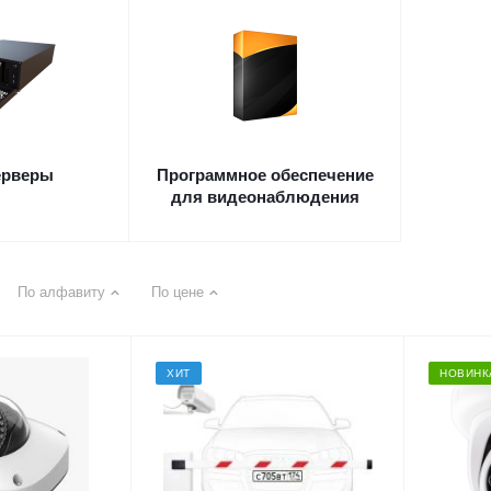
ерверы
Программное обеспечение
для видеонаблюдения
По алфавиту
По цене
ХИТ
НОВИНК