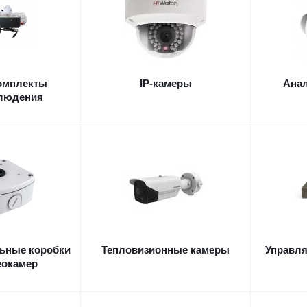
омплекты
IP-камеры
Ана
людения
ьные коробки
Тепловизионные камеры
Управл
еокамер