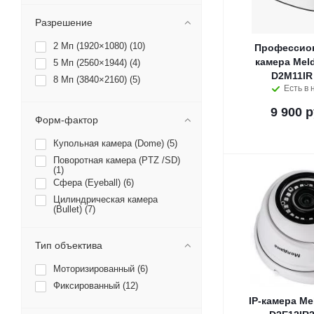
Разрешение
2 Мп (1920×1080) (
10
)
Профессион
камера Mel
5 Мп (2560×1944) (
4
)
D2M11IR 
8 Мп (3840×2160) (
5
)
Есть в 
9 900 р
Форм-фактор
Купольная камера (Dome) (
5
)
Поворотная камера (PTZ /SD)
(
1
)
Сфера (Eyeball) (
6
)
Цилиндрическая камера
(Bullet) (
7
)
Тип объектива
Моторизированный (
6
)
Фиксированный (
12
)
IP-камера Me