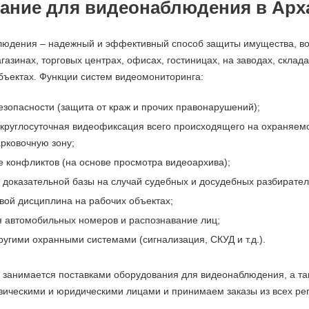
ание для видеонаблюдения в Арх
людения
– надежный и эффективный способ защиты имущества, в
газинах, торговых центрах, офисах, гостиницах, на заводах, склад
бъектах. Функции систем видеомониторинга:
зопасности (защита от краж и прочих правонарушений);
круглосуточная видеофиксация всего происходящего на охраняем
арковочную зону;
 конфликтов (на основе просмотра видеоархива);
оказательной базы на случай судебных и досудебных разбирател
вой дисциплина на рабочих объектах;
 автомобильных номеров и распознавание лиц;
ругими охранными системами (сигнализация, СКУД и т.д.).
занимается поставками оборудования для видеонаблюдения, а так
зическими и юридическими лицами и принимаем заказы из всех ре