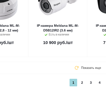
ldana ML-M-
IP-камера Meldana ML-M-
IP-ка
,8 - 12 мм)
D5B12IR2 (3.6 мм)
D2
наличии
Есть в наличии
руб.
/шт
10 900 руб.
/шт
7
Показать еще
1
2
3
4