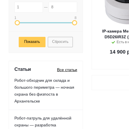
1
8
IP-камера Me
D5D26IR3Z (2
Сбросить
Есть в 
14 900 
Статьи
Все статьи
Робот-обходчик для склада и
большого периметра — ночная
охрана без физпоста в
Архангельске
Робот-патруль для удалённой
охраны — разработка