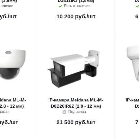
 (3,6мм)
D5E11IR3 (2,8мм)
D
наличии
Есть в наличии
уб.
/шт
10 200 руб.
/шт
6
ldana ML-M-
IP-камера Meldana ML-M-
IP-ка
,8 - 12 мм)
D8B26IR6Z (2,8 - 12 мм)
D
заказ
Под заказ
руб.
/шт
21 500 руб.
/шт
7