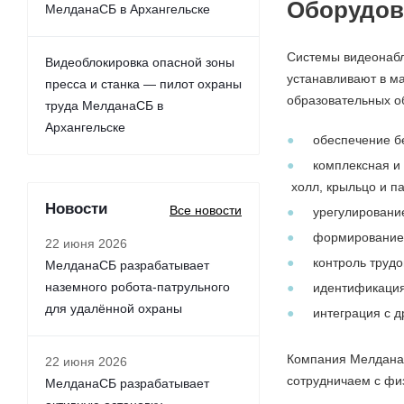
Оборудов
МелданаСБ в Архангельске
Системы видеонаб
Видеоблокировка опасной зоны
устанавливают в ма
пресса и станка — пилот охраны
образовательных о
труда МелданаСБ в
Архангельске
обеспечение бе
комплексная и 
холл, крыльцо и п
Новости
Все новости
урегулирование
формирование д
22 июня 2026
контроль трудо
МелданаСБ разрабатывает
наземного робота-патрульного
идентификация
для удалённой охраны
интеграция с д
Компания Мелдана 
22 июня 2026
сотрудничаем с фи
МелданаСБ разрабатывает