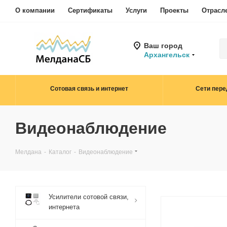
О компании
Сертификаты
Услуги
Проекты
Отрасл
Ваш город
Архангельск
Сотовая связь и интернет
Сети пере
Видеонаблюдение
Мелдана
-
Каталог
-
Видеонаблюдение
Усилители сотовой связи,
интернета