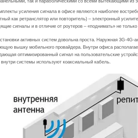
панельными, так и параболическими со всеми вытекающими из э
мплекты усиления сигнала в офисе являются наиболее востре
стный как ретранслятор или повторитель) – электронный усилит
щие сигналы и в отличие от роутеров – «поднимать» не только и
становки активных систем довольна проста. Наружная 3G-4G-ан
ющую вышку мобильного провайдера. Внутри офиса располагает
здающая оптимизированный сигнал на пользовательские устройст
 внутри системы используют коаксиальный кабель.