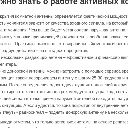
ужно знать о работе активных 
крытия комнатной антенны определяется фактической мощностью
ть усилителя зависит от качества входного сигнала, на которы
нт усиления. Чем выше будет установлена наружная антенна, 
Точка установки принимающей радиоантенны особенно важна, е
а и т.п. Практика показывает, что «правильный» монтаж инвент
 радиус действия – на пятьдесят процентов.
 нескольких раздающих антенн – эффективное и финансово выг
епитера.
ие донорской антенны можно настроить с помощью сервиса spee
Принцип такой: поворачиваем антенну с шагом 25-30 градусов и 
ым. После определения одного-двух лучших положений докруч
 Тестировать качество сигнала рекомендуется с утра, когда сеть
ящий сигнал в точке приема наружной антенной находится на ур
 ситуацию. А если удастся, то зона покрытия от внутренней ан
ытянуть» радиосигнал – поднять донорскую антенну на нескольк
вывода отметим, что только активные системы на основе репит