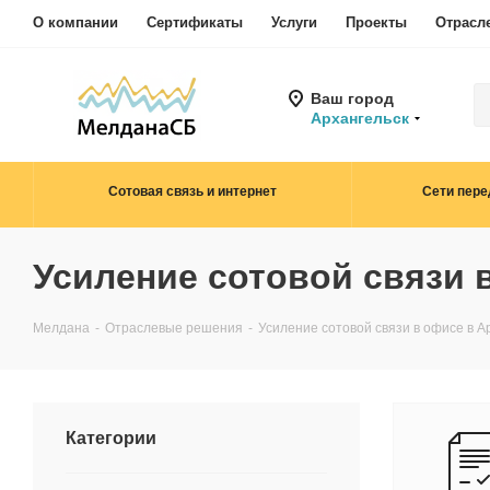
О компании
Сертификаты
Услуги
Проекты
Отрасл
Ваш город
Архангельск
Сотовая связь и интернет
Сети пере
Усиление сотовой связи 
Мелдана
-
Отраслевые решения
-
Усиление сотовой связи в офисе в А
Категории