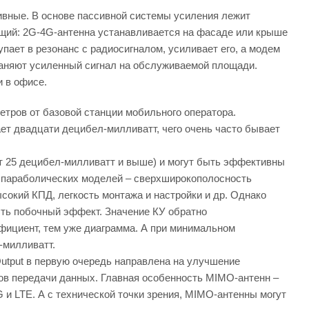
ивные. В основе пассивной системы усиления лежит
ющий: 2G-4G-антенна устанавливается на фасаде или крыше
пает в резонанс с радиосигналом, усиливает его, а модем
раняют усиленный сигнал на обслуживаемой площади.
 в офисе.
тров от базовой станции мобильного оператора.
ет двадцати децибел-милливатт, чего очень часто бывает
 25 децибел-милливатт и выше) и могут быть эффективны
в параболических моделей – сверхширокополосность
сокий КПД, легкость монтажа и настройки и др. Однако
ыть побочный эффект. Значение КУ обратно
ициент, тем уже диаграмма. А при минимальном
-милливатт.
e Output в первую очередь направлена на улучшение
ов передачи данных. Главная особенность MIMO-антенн –
 и LTE. А с технической точки зрения, MIMO-антенны могут