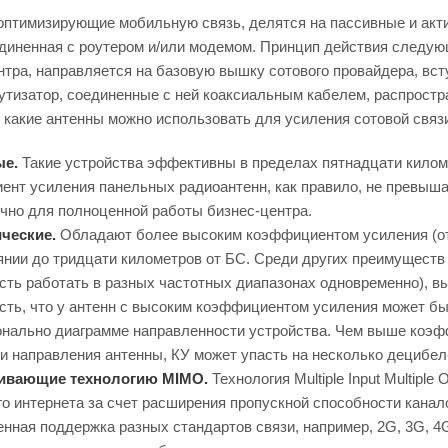
оптимизирующие мобильную связь, делятся на пассивные и акт
единенная с роутером и/или модемом. Принцип действия следу
тра, направляется на базовую вышку сотового провайдера, всту
утизатор, соединенные с ней коаксиальным кабелем, распрост
 какие антенны можно использовать для усиления сотовой связи
е.
Такие устройства эффективны в пределах пятнадцати киломе
нт усиления панельных радиоантенн, как правило, не превыша
чно для полноценной работы бизнес-центра.
ческие.
Обладают более высоким коэффициентом усиления (от
янии до тридцати километров от БС. Среди других преимущест
сть работать в разных частотных диапазонах одновременно), вы
сть, что у антенн с высоким коэффициентом усиления может б
нально диаграмме направленности устройства. Чем выше коэфф
и направления антенны, КУ может упасть на несколько децибел
ивающие технологию MIMO.
Технология Multiple Input Multipl
о интернета за счет расширения пропускной способности канал
нная поддержка разных стандартов связи, например, 2G, 3G, 4G