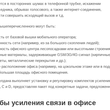
тся в посторонних шумах в телефонной трубке, искажении
едника, обрывах голосового, а также интернет-соединения,
ти совершить исходящий вызов и т.д.
ышеперечисленного могут быть:
ть от базовой вышки мобильного оператора;
нность сети (например, из-за большого скопления людей);
ность офисного центра лесопосадками или высотными строения
ные материалы, задерживающие GSM/3G/4G-сигнал (кирпичные
еты, металлические перекрытия и др.);
 расположение офиса (например, на цокольном этаже или в под
большая площадь офисного помещения.
лдана выполняет установку и регулировку комплектов усилени
, C и D, предоставляя пакет под конкретные задачи, предложен
бы усиления связи в офисе