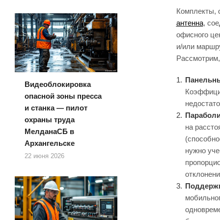
Комплекты, 
антенна
, со
офисного цен
и/или маршр
Рассмотрим,
Панельны
Видеоблокировка
Коэффицие
опасной зоны пресса
недостато
и станка — пилот
Параболи
охраны труда
на рассто
МелданаСБ в
(способно
Архангельске
нужно уче
22 июня 2026
пропорцио
отклонени
Поддерж
мобильног
одновреме