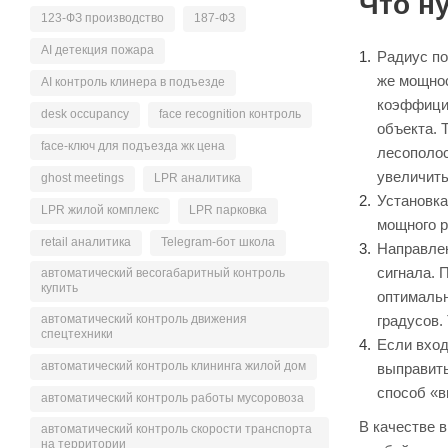
Что н
123-ФЗ производство
187-ФЗ
AI детекция пожара
Радиус по
же мощнос
AI контроль клинера в подъезде
коэффицие
desk occupancy
face recognition контроль
объекта. 
face-ключ для подъезда жк цена
лесополос
увеличить
ghost meetings
LPR аналитика
Установка
LPR жилой комплекс
LPR парковка
мощного р
retail аналитика
Telegram-бот школа
Направлен
сигнала. 
автоматический весогабаритный контроль
купить
оптимальн
градусов.
автоматический контроль движения
спецтехники
Если вход
автоматический контроль клининга жилой дом
выправить
способ «в
автоматический контроль работы мусоровоза
В качестве 
автоматический контроль скорости транспорта
на территории