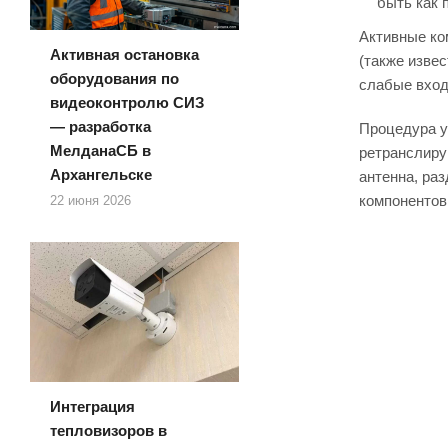
быть как 
Активные ко
Активная остановка
(также изве
оборудования по
слабые входя
видеоконтролю СИЗ
— разработка
Процедура у
МелданаСБ в
ретранслиру
Архангельске
антенна, ра
компонентов
22 июня 2026
Интеграция
тепловизоров в