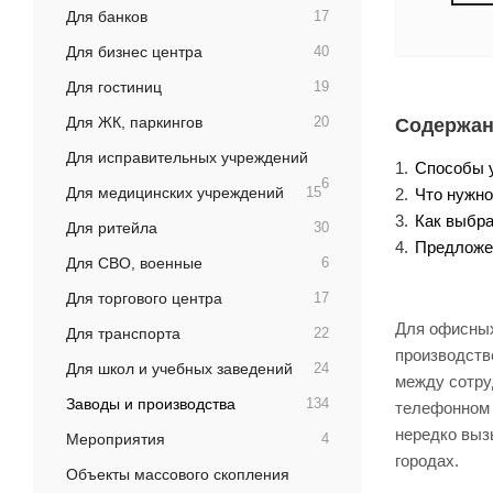
Для банков
17
Для бизнес центра
40
Для гостиниц
19
Для ЖК, паркингов
20
Содержан
Для исправительных учреждений
Способы у
6
Для медицинских учреждений
15
Что нужно
Как выбра
Для ритейла
30
Предложе
Для СВО, военные
6
Для торгового центра
17
Для офисных
Для транспорта
22
производств
Для школ и учебных заведений
24
между сотру
Заводы и производства
134
телефонном 
нередко вызы
Мероприятия
4
городах.
Объекты массового скопления