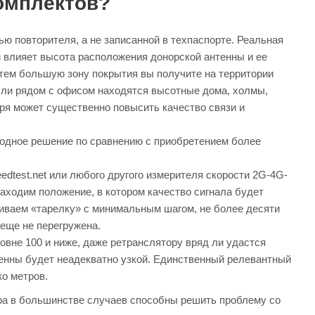
комплектов?
 повторителя, а не записанной в техпаспорте. Реальная
й влияет высота расположения донорской антенны и ее
тем большую зону покрытия вы получите на территории
сли рядом с офисом находятся высотные дома, холмы,
аря может существенно повысить качество связи и
одное решение по сравнению с приобретением более
dtest.net или любого другого измерителя скорости 2G-4G-
находим положение, в котором качество сигнала будет
иваем «тарелку» с минимальным шагом, не более десяти
 еще не перегружена.
овне 100 и ниже, даже ретранслятору вряд ли удастся
тенны будет неадекватно узкой. Единственный релевантный
о метров.
ера в большинстве случаев способны решить проблему со