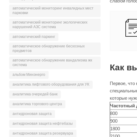
слабой голо
автоматический мониторинг инвалидных мест
парковки
автоматический мониторинг экологических
нарушений АЗС система
автоматический паркинг
автоматическое обнаружение бесхозных
предметов
автоматическое обнаружение вандализма жк
Как в
система
альбом Минэнерго
Первое, что
аналитика лифтового оборудования для УК
специальные
аналитика очередей банк
которые нуж
аналитика торгового центра
Частотный 
800
антидроновая защита
900
антидроновая защита нефтебазы
1800
антидроновая защита резервуара
2100