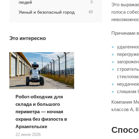
людей
6
Это выражае
голоса собес
Умный и безопасный город
48
невозможнос
Причинами в
Это интересно
удаленнос
перегруже
загорожен
строитель
стеклопак
неудачное
слишком 
Робот-обходчик для
Компания Ме
склада и большого
классов A, B
периметра — ночная
охрана без физпоста в
Архангельске
Спосо
22 июня 2026